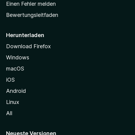
r
r
Einen Fehler melden
g
t
e
Bewertungsleitfaden
s
n
v
e
o
i
Herunterladen
r
t
Download Firefox
e
Windows
g
e
macOS
h
iOS
e
n
Android
Linux
All
Neueste Versionen