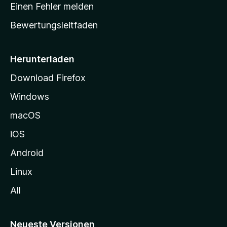
r
r
Einen Fehler melden
g
t
e
Bewertungsleitfaden
s
n
v
e
o
i
Herunterladen
r
t
Download Firefox
e
Windows
g
e
macOS
h
iOS
e
n
Android
Linux
All
Neueste Versionen