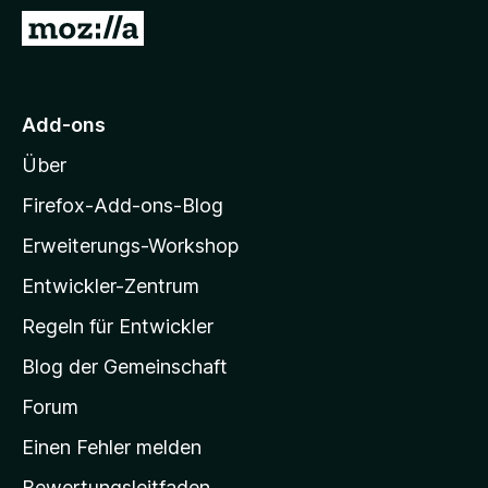
f
Z
o
u
x
r
-
M
Add-ons
B
o
r
Über
z
o
i
w
Firefox-Add-ons-Blog
s
l
Erweiterungs-Workshop
e
l
r
Entwickler-Zentrum
a
-
Regeln für Entwickler
S
Blog der Gemeinschaft
t
a
Forum
r
Einen Fehler melden
t
Bewertungsleitfaden