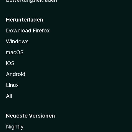
s
e
i
Herunterladen
t
Download Firefox
e
Windows
g
e
macOS
h
iOS
e
n
Android
Linux
All
Neueste Versionen
Nightly