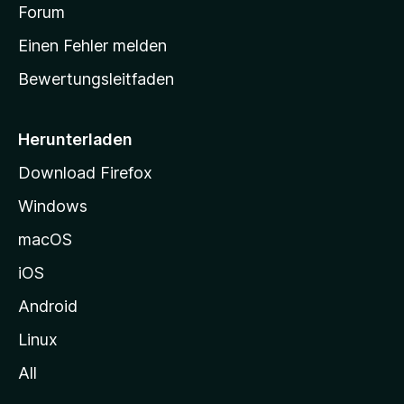
v
a
Forum
u
o
n
r
r
Einen Fehler melden
g
t
e
Bewertungsleitfaden
s
n
v
e
o
i
Herunterladen
r
t
Download Firefox
e
Windows
g
e
macOS
h
iOS
e
n
Android
Linux
All