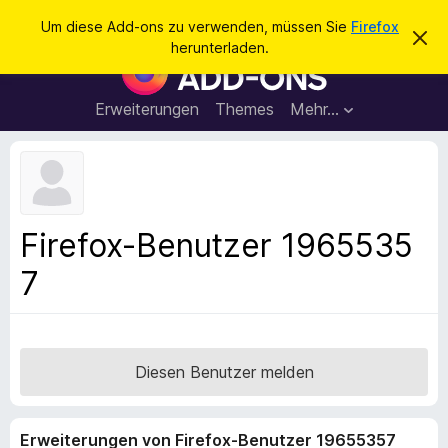
S
Anmelden
Um diese Add-ons zu verwenden, müssen Sie
Firefox
D
u
herunterladen.
i
A
c
e
d
s
h
e
d
Erweiterungen
Themes
Mehr…
e
n
-
H
n
i
o
n
n
w
e
s
i
f
s
Firefox-Benutzer 1965535
v
ü
e
7
r
r
w
d
e
e
r
f
n
e
F
Diesen Benutzer melden
n
i
r
Erweiterungen von Firefox-Benutzer 19655357
e