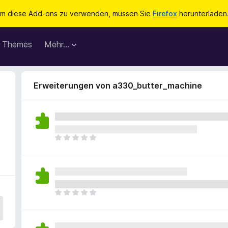
m diese Add-ons zu verwenden, müssen Sie
Firefox
herunterladen
Themes
Mehr…
Erweiterungen von a330_butter_machine
E
s
l
i
e
g
E
e
s
n
l
n
i