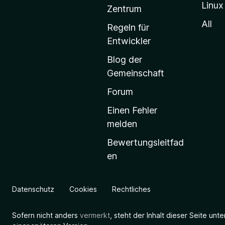
Linux
-
Zentrum
S
All
Regeln für
t
Entwickler
a
Blog der
r
Gemeinschaft
t
s
Forum
e
Einen Fehler
i
melden
t
Bewertungsleitfad
e
en
g
e
h
Datenschutz
Cookies
Rechtliches
e
n
Sofern nicht anders
vermerkt
, steht der Inhalt dieser Seite unt