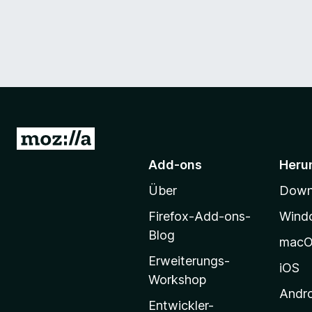
Z
u
Add-ons
Heru
r
Über
Downl
M
o
Firefox-Add-ons-
Wind
z
Blog
mac
i
Erweiterungs-
l
iOS
Workshop
l
Andr
a
Entwickler-