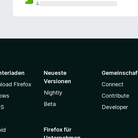
e
n
v
o
r
nterladen
Neueste
Gemeinschaf
Versionen
oad Firefox
Connect
Nightly
ows
Contribute
Beta
OS
Developer
Firefox für
oid
Unternehmen