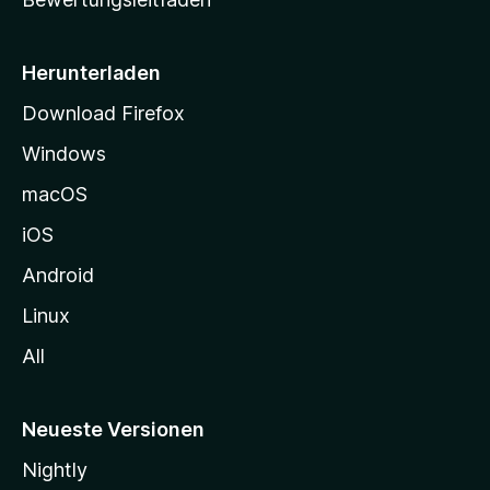
s
e
i
Herunterladen
t
Download Firefox
e
Windows
g
e
macOS
h
iOS
e
n
Android
Linux
All
Neueste Versionen
Nightly