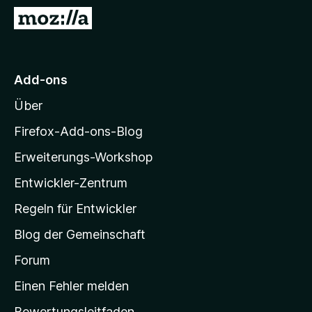
f
Z
o
u
x
r
-
M
Add-ons
B
o
r
Über
z
o
i
w
Firefox-Add-ons-Blog
s
l
Erweiterungs-Workshop
e
l
r
Entwickler-Zentrum
a
-
Regeln für Entwickler
S
Blog der Gemeinschaft
t
a
Forum
r
Einen Fehler melden
t
Bewertungsleitfaden