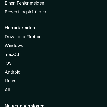
r
r
Einen Fehler melden
g
t
e
Bewertungsleitfaden
s
n
v
e
o
i
Herunterladen
r
t
Download Firefox
e
Windows
g
e
macOS
h
iOS
e
n
Android
Linux
All
Neueste Versionen