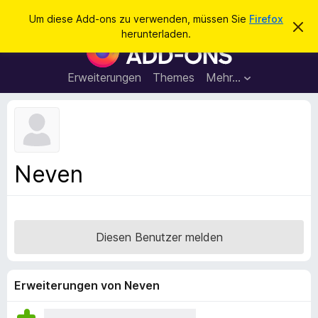
S
Anmelden
Um diese Add-ons zu verwenden, müssen Sie
Firefox
D
u
herunterladen.
i
A
c
e
d
s
h
e
d
Erweiterungen
Themes
Mehr…
e
n
-
H
n
i
o
n
n
w
e
s
i
f
s
Neven
v
ü
e
r
r
w
d
e
e
r
Diesen Benutzer melden
f
n
e
F
n
i
Erweiterungen von Neven
r
e