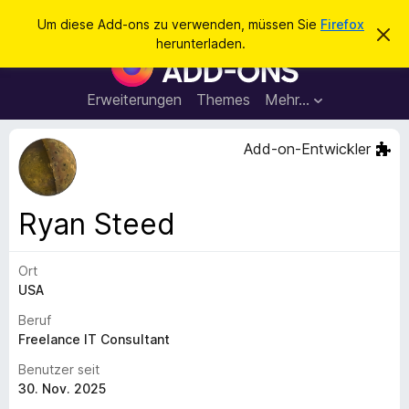
S
Anmelden
Um diese Add-ons zu verwenden, müssen Sie
Firefox
D
u
herunterladen.
i
A
c
e
d
s
h
e
d
Erweiterungen
Themes
Mehr…
e
n
-
H
n
i
o
Add-on-Entwickler
n
n
w
e
s
i
f
s
Ryan Steed
v
ü
e
r
r
w
Ort
d
e
USA
e
r
f
n
Beruf
e
F
Freelance IT Consultant
n
i
Benutzer seit
r
30. Nov. 2025
e