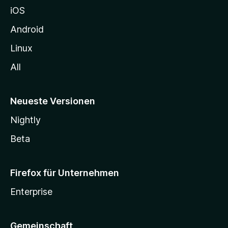
h
iOS
e
n
Android
Linux
All
Neueste Versionen
Nightly
Beta
Firefox für Unternehmen
Enterprise
Gemeinschaft