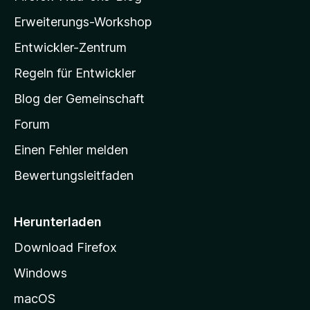
e
n
l
r
n
Erweiterungs-Workshop
e
t
l
v
B
u
Entwickler-Zentrum
o
a
e
n
r
w
-
g
Regeln für Entwickler
e
S
e
r
Blog der Gemeinschaft
n
t
t
v
a
Forum
u
o
n
r
r
Einen Fehler melden
g
t
e
Bewertungsleitfaden
s
n
v
e
o
i
Herunterladen
r
t
Download Firefox
e
Windows
g
e
macOS