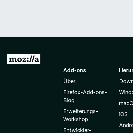
Z
u
Add-ons
Heru
r
Über
Downl
M
o
Firefox-Add-ons-
Wind
z
Blog
mac
i
Erweiterungs-
l
iOS
Workshop
l
Andr
a
Entwickler-