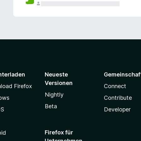
e
n
v
o
r
nterladen
Neueste
Gemeinschaf
Versionen
oad Firefox
Connect
Nightly
ows
Contribute
Beta
OS
Developer
Firefox für
oid
Unternehmen