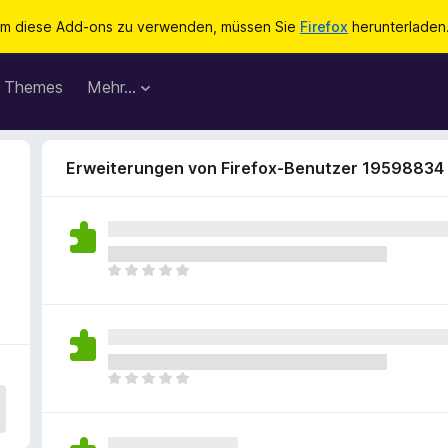
m diese Add-ons zu verwenden, müssen Sie
Firefox
herunterladen
Themes
Mehr…
Erweiterungen von Firefox-Benutzer 19598834
E
s
l
i
e
g
E
e
s
n
l
n
i