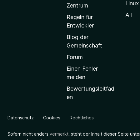
Linux
-
Zentrum
S
All
Regeln für
t
Entwickler
a
Blog der
r
Gemeinschaft
t
s
Forum
e
Einen Fehler
i
melden
t
Bewertungsleitfad
e
en
g
e
h
Datenschutz
Cookies
Rechtliches
e
n
Sofern nicht anders
vermerkt
, steht der Inhalt dieser Seite unt