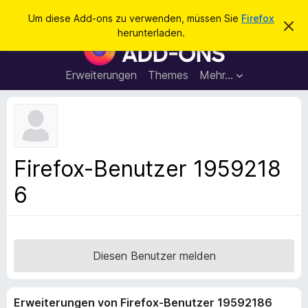
S
Anmelden
Um diese Add-ons zu verwenden, müssen Sie
Firefox
D
u
herunterladen.
i
A
c
e
d
s
h
e
d
Erweiterungen
Themes
Mehr…
e
n
-
H
n
i
o
n
n
w
e
s
i
f
s
Firefox-Benutzer 1959218
v
ü
e
6
r
r
w
d
e
e
r
f
n
e
F
Diesen Benutzer melden
n
i
r
Erweiterungen von Firefox-Benutzer 19592186
e