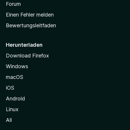
v
a
Forum
u
o
n
r
r
Einen Fehler melden
g
t
e
Bewertungsleitfaden
s
n
v
e
o
i
Herunterladen
r
t
Download Firefox
e
Windows
g
e
macOS
h
iOS
e
n
Android
Linux
All