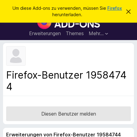
S
Anmelden
Um diese Add-ons zu verwenden, müssen Sie
Firefox
D
u
herunterladen.
i
A
c
e
d
s
h
e
d
Erweiterungen
Themes
Mehr…
e
n
-
H
n
i
o
n
n
w
e
s
i
f
s
Firefox-Benutzer 1958474
v
ü
e
4
r
r
w
d
e
e
r
f
n
e
F
Diesen Benutzer melden
n
i
r
Erweiterungen von Firefox-Benutzer 19584744
e