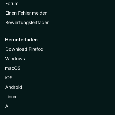
v
a
Forum
u
o
n
r
r
Einen Fehler melden
g
t
e
Bewertungsleitfaden
s
n
v
e
o
i
Herunterladen
r
t
Download Firefox
e
Windows
g
e
macOS
h
iOS
e
n
Android
Linux
All