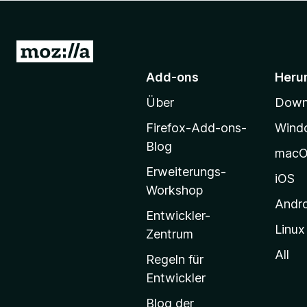
f
o
x
Z
-
u
Add-ons
Heru
B
r
r
Über
Downl
M
o
o
w
Firefox-Add-ons-
Wind
z
s
Blog
mac
e
i
Erweiterungs-
r
l
iOS
Workshop
l
Andr
a
Entwickler-
Linux
-
Zentrum
S
All
Regeln für
t
Entwickler
a
Blog der