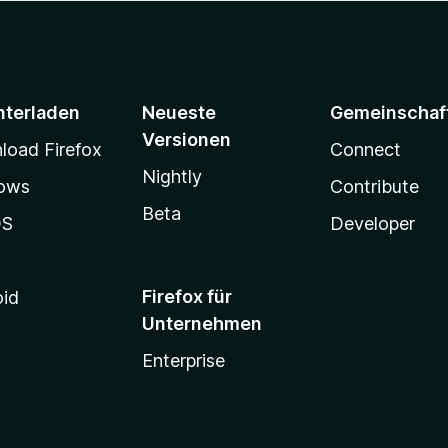
nterladen
Neueste
Gemeinschaf
Versionen
oad Firefox
Connect
Nightly
ows
Contribute
Beta
OS
Developer
Firefox für
oid
Unternehmen
Enterprise