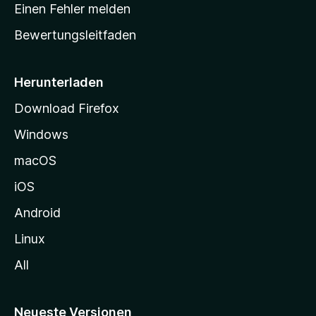
r
r
Einen Fehler melden
g
t
e
Bewertungsleitfaden
s
n
v
e
o
i
Herunterladen
r
t
Download Firefox
e
Windows
g
e
macOS
h
iOS
e
n
Android
Linux
All
Neueste Versionen