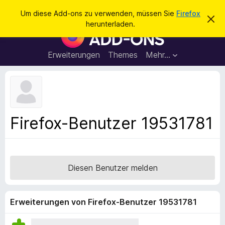
S
Anmelden
Um diese Add-ons zu verwenden, müssen Sie
Firefox
D
u
herunterladen.
i
A
c
e
d
s
h
e
d
Erweiterungen
Themes
Mehr…
e
n
-
H
n
i
o
n
n
w
e
s
i
f
s
Firefox-Benutzer 19531781
v
ü
e
r
r
w
d
e
e
r
Diesen Benutzer melden
f
n
e
F
n
i
Erweiterungen von Firefox-Benutzer 19531781
r
e