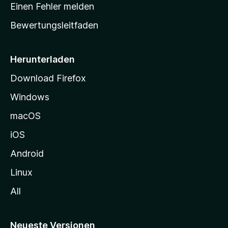
r
r
Einen Fehler melden
g
t
e
Bewertungsleitfaden
s
n
v
e
o
i
Herunterladen
r
t
Download Firefox
e
Windows
g
e
macOS
h
iOS
e
n
Android
Linux
All
Neueste Versionen