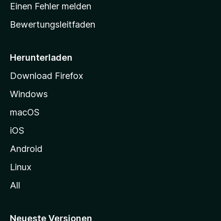
r
r
Einen Fehler melden
g
t
e
Bewertungsleitfaden
s
n
v
e
o
i
Herunterladen
r
t
Download Firefox
e
Windows
g
e
macOS
h
iOS
e
n
Android
Linux
All
Neueste Versionen