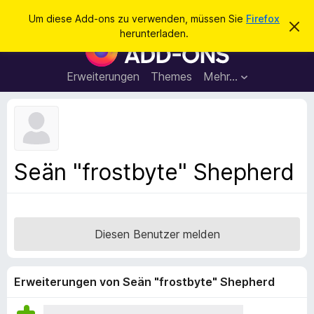
S
Anmelden
Um diese Add-ons zu verwenden, müssen Sie
Firefox
D
u
herunterladen.
i
A
c
e
d
s
h
e
d
Erweiterungen
Themes
Mehr…
e
n
-
H
n
i
o
n
n
w
e
s
i
f
s
Seän "frostbyte" Shepherd
v
ü
e
r
r
w
d
e
e
r
Diesen Benutzer melden
f
n
e
F
n
i
Erweiterungen von Seän "frostbyte" Shepherd
r
e