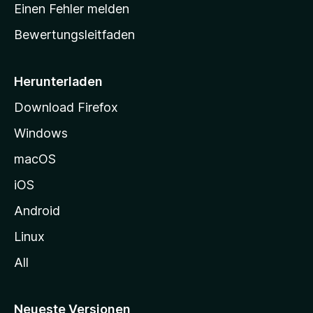
r
r
Einen Fehler melden
g
t
e
Bewertungsleitfaden
s
n
v
e
o
i
Herunterladen
r
t
Download Firefox
e
Windows
g
e
macOS
h
iOS
e
n
Android
Linux
All
Neueste Versionen