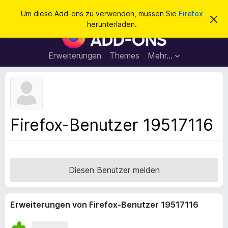
S
Anmelden
Um diese Add-ons zu verwenden, müssen Sie
Firefox
D
u
herunterladen.
i
A
c
e
d
s
h
e
d
Erweiterungen
Themes
Mehr…
e
n
-
H
n
i
o
n
n
w
e
s
i
f
s
Firefox-Benutzer 19517116
v
ü
e
r
r
w
d
e
e
r
Diesen Benutzer melden
f
n
e
F
n
i
Erweiterungen von Firefox-Benutzer 19517116
r
e