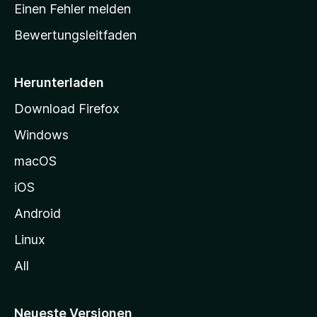
r
r
Einen Fehler melden
g
t
e
Bewertungsleitfaden
s
n
v
e
o
i
Herunterladen
r
t
Download Firefox
e
Windows
g
e
macOS
h
iOS
e
n
Android
Linux
All
Neueste Versionen