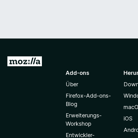
Z
u
Add-ons
Heru
r
Über
Downl
M
o
Firefox-Add-ons-
Wind
z
Blog
mac
i
Erweiterungs-
l
iOS
Workshop
l
Andr
a
Entwickler-