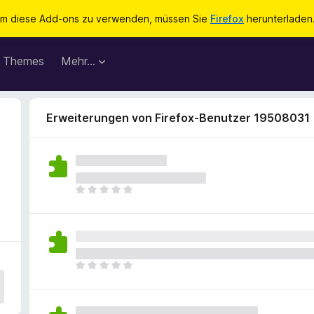
m diese Add-ons zu verwenden, müssen Sie
Firefox
herunterladen
Themes
Mehr…
Erweiterungen von Firefox-Benutzer 19508031
E
s
l
i
e
g
E
e
s
n
l
n
i