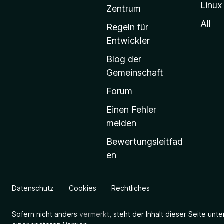
Linux
-
Zentrum
S
All
Regeln für
t
Entwickler
a
Blog der
r
Gemeinschaft
t
s
Forum
e
Einen Fehler
i
melden
t
Bewertungsleitfad
e
en
g
e
h
Datenschutz
Cookies
Rechtliches
e
n
Sofern nicht anders
vermerkt
, steht der Inhalt dieser Seite unt