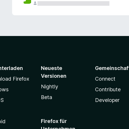
e
n
v
o
r
nterladen
Neueste
Gemeinschaf
Versionen
oad Firefox
Connect
Nightly
ows
Contribute
Beta
OS
Developer
Firefox für
oid
Unternehmen