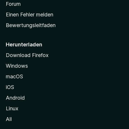
v
a
Forum
u
o
n
r
r
Einen Fehler melden
g
t
e
Bewertungsleitfaden
s
n
v
e
o
i
Herunterladen
r
t
Download Firefox
e
Windows
g
e
macOS
h
iOS
e
n
Android
Linux
All