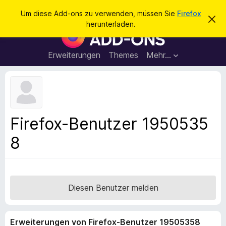
S
Anmelden
Um diese Add-ons zu verwenden, müssen Sie
Firefox
D
u
herunterladen.
i
A
c
e
d
s
h
e
d
Erweiterungen
Themes
Mehr…
e
n
-
H
n
i
o
n
n
w
e
s
i
f
s
Firefox-Benutzer 1950535
v
ü
e
8
r
r
w
d
e
e
r
f
n
e
F
Diesen Benutzer melden
n
i
r
Erweiterungen von Firefox-Benutzer 19505358
e