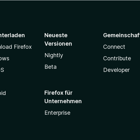
nterladen
Neueste
Gemeinschaf
Versionen
oad Firefox
Connect
Nightly
ows
Contribute
Beta
OS
Developer
Firefox für
oid
Unternehmen
Enterprise