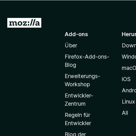
f
o
x
Z
-
u
Add-ons
Heru
B
r
r
Über
Downl
M
o
o
w
Firefox-Add-ons-
Wind
z
s
Blog
mac
e
i
Erweiterungs-
r
l
iOS
Workshop
l
Andr
a
Entwickler-
Linux
-
Zentrum
S
All
Regeln für
t
Entwickler
a
Blog der