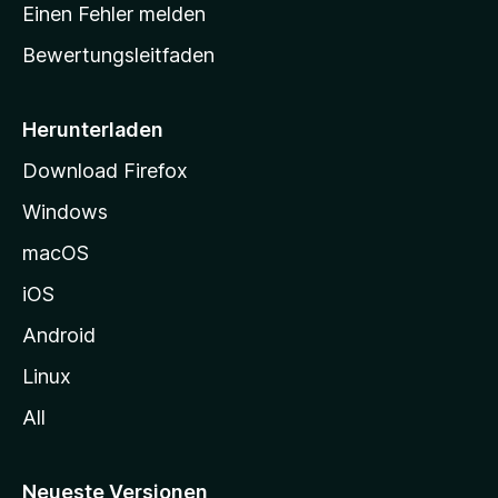
r
r
Einen Fehler melden
g
t
e
Bewertungsleitfaden
s
n
v
e
o
i
Herunterladen
r
t
Download Firefox
e
Windows
g
e
macOS
h
iOS
e
n
Android
Linux
All
Neueste Versionen