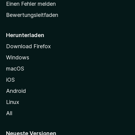
r
r
Einen Fehler melden
g
t
e
Bewertungsleitfaden
s
n
v
e
o
i
Herunterladen
r
t
Download Firefox
e
Windows
g
e
macOS
h
iOS
e
n
Android
Linux
All
Neueste Versionen