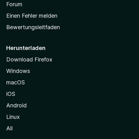
v
a
Forum
u
o
n
r
r
Einen Fehler melden
g
t
e
Bewertungsleitfaden
s
n
v
e
o
i
Herunterladen
r
t
Download Firefox
e
Windows
g
e
macOS
h
iOS
e
n
Android
Linux
All