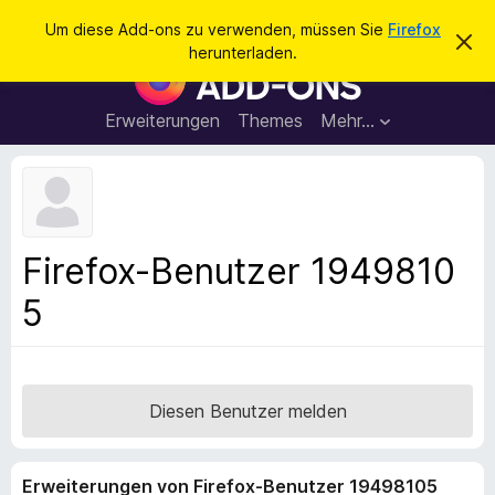
S
Anmelden
Um diese Add-ons zu verwenden, müssen Sie
Firefox
D
u
herunterladen.
i
A
c
e
d
s
h
e
d
Erweiterungen
Themes
Mehr…
e
n
-
H
n
i
o
n
n
w
e
s
i
f
s
Firefox-Benutzer 1949810
v
ü
e
5
r
r
w
d
e
e
r
f
n
e
F
Diesen Benutzer melden
n
i
r
Erweiterungen von Firefox-Benutzer 19498105
e