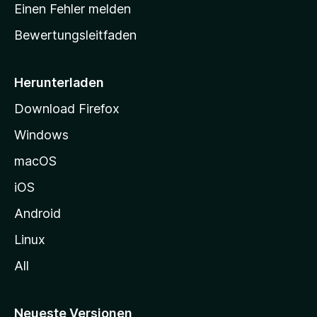
r
r
Einen Fehler melden
g
t
e
Bewertungsleitfaden
s
n
v
e
o
i
Herunterladen
r
t
Download Firefox
e
Windows
g
e
macOS
h
iOS
e
n
Android
Linux
All
Neueste Versionen