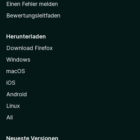
r
r
Einen Fehler melden
g
t
e
Bewertungsleitfaden
s
n
v
e
o
i
Herunterladen
r
t
Download Firefox
e
Windows
g
e
macOS
h
iOS
e
n
Android
Linux
All
Neueste Versionen