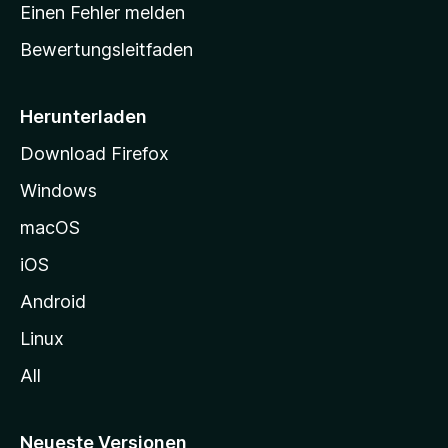
r
r
Einen Fehler melden
g
t
e
Bewertungsleitfaden
s
n
v
e
o
i
Herunterladen
r
t
Download Firefox
e
Windows
g
e
macOS
h
iOS
e
n
Android
Linux
All
Neueste Versionen