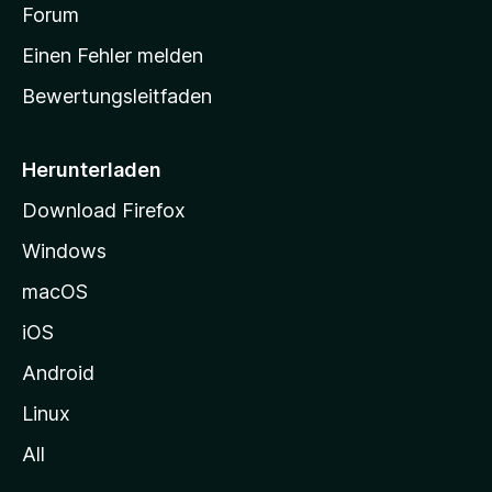
v
a
Forum
u
o
n
r
r
Einen Fehler melden
g
t
e
Bewertungsleitfaden
s
n
v
e
o
i
Herunterladen
r
t
Download Firefox
e
Windows
g
e
macOS
h
iOS
e
n
Android
Linux
All