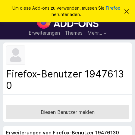
S
Anmelden
Um diese Add-ons zu verwenden, müssen Sie
Firefox
D
u
herunterladen.
i
A
c
e
d
s
h
e
d
Erweiterungen
Themes
Mehr…
e
n
-
H
n
i
o
n
n
w
e
s
i
f
s
Firefox-Benutzer 1947613
v
ü
e
0
r
r
w
d
e
e
r
f
n
e
F
Diesen Benutzer melden
n
i
r
Erweiterungen von Firefox-Benutzer 19476130
e