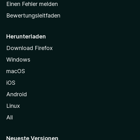
r
r
Einen Fehler melden
g
t
e
Bewertungsleitfaden
s
n
v
e
o
i
Herunterladen
r
t
Download Firefox
e
Windows
g
e
macOS
h
iOS
e
n
Android
Linux
All
Neueste Versionen