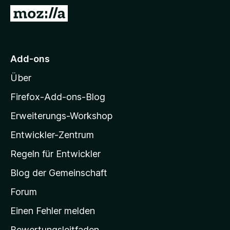
f
Z
o
u
x
r
-
M
Add-ons
B
o
r
Über
z
o
i
w
Firefox-Add-ons-Blog
s
l
Erweiterungs-Workshop
e
l
r
Entwickler-Zentrum
a
-
Regeln für Entwickler
S
Blog der Gemeinschaft
t
a
Forum
r
Einen Fehler melden
t
Bewertungsleitfaden