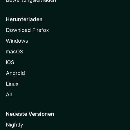
s
e
i
Herunterladen
t
Download Firefox
e
Windows
g
e
macOS
h
iOS
e
n
Android
Linux
All
Neueste Versionen
Nightly