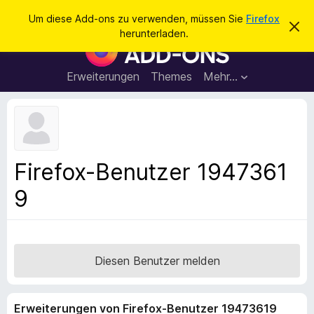
S
Anmelden
Um diese Add-ons zu verwenden, müssen Sie
Firefox
D
u
herunterladen.
i
A
c
e
d
s
h
e
d
Erweiterungen
Themes
Mehr…
e
n
-
H
n
i
o
n
n
w
e
s
i
f
s
Firefox-Benutzer 1947361
v
ü
e
9
r
r
w
d
e
e
r
f
n
e
F
Diesen Benutzer melden
n
i
r
Erweiterungen von Firefox-Benutzer 19473619
e