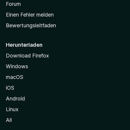
v
a
Forum
u
o
n
r
r
Einen Fehler melden
g
t
e
Bewertungsleitfaden
s
n
v
e
o
i
Herunterladen
r
t
Download Firefox
e
Windows
g
e
macOS
h
iOS
e
n
Android
Linux
All