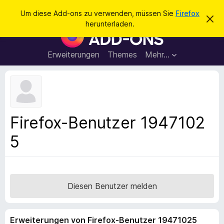
S
Anmelden
Um diese Add-ons zu verwenden, müssen Sie
Firefox
D
u
herunterladen.
i
A
c
e
d
s
h
e
d
Erweiterungen
Themes
Mehr…
e
n
-
H
n
i
o
n
n
w
e
s
i
f
s
Firefox-Benutzer 1947102
v
ü
e
5
r
r
w
d
e
e
r
f
n
e
F
Diesen Benutzer melden
n
i
r
Erweiterungen von Firefox-Benutzer 19471025
e