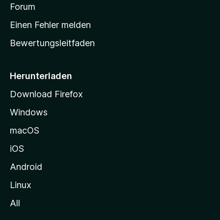
v
a
Forum
u
o
n
r
r
Einen Fehler melden
g
t
e
Bewertungsleitfaden
s
n
v
e
o
i
Herunterladen
r
t
Download Firefox
e
Windows
g
e
macOS
h
iOS
e
n
Android
Linux
All