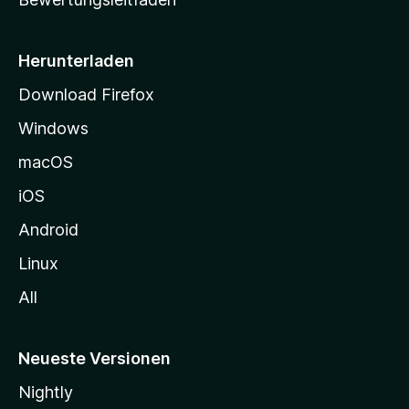
s
e
i
Herunterladen
t
Download Firefox
e
Windows
g
e
macOS
h
iOS
e
n
Android
Linux
All
Neueste Versionen
Nightly