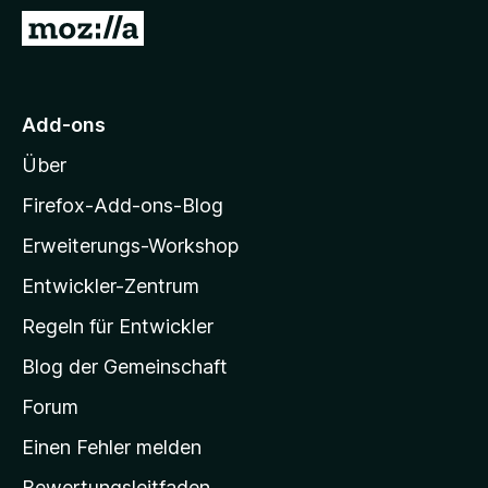
f
Z
o
u
x
r
-
M
Add-ons
B
o
r
Über
z
o
i
w
Firefox-Add-ons-Blog
s
l
Erweiterungs-Workshop
e
l
r
Entwickler-Zentrum
a
-
Regeln für Entwickler
S
Blog der Gemeinschaft
t
a
Forum
r
Einen Fehler melden
t
Bewertungsleitfaden