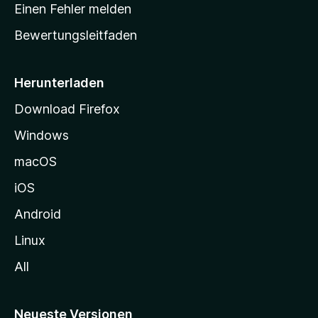
r
r
Einen Fehler melden
g
t
e
Bewertungsleitfaden
s
n
v
e
o
i
Herunterladen
r
t
Download Firefox
e
Windows
g
e
macOS
h
iOS
e
n
Android
Linux
All
Neueste Versionen