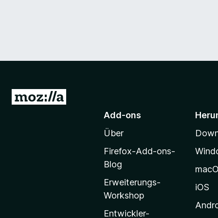
Z
u
Add-ons
Heru
r
Über
Downl
M
o
Firefox-Add-ons-
Wind
z
Blog
mac
i
Erweiterungs-
l
iOS
Workshop
l
Andr
a
Entwickler-