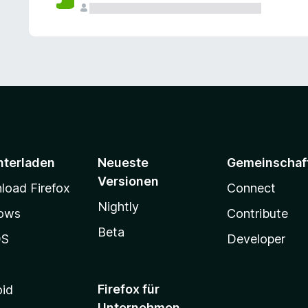
e
n
v
o
r
nterladen
Neueste
Gemeinschaf
Versionen
oad Firefox
Connect
Nightly
ows
Contribute
Beta
OS
Developer
Firefox für
oid
Unternehmen