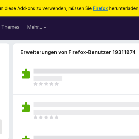
m diese Add-ons zu verwenden, müssen Sie
Firefox
herunterladen
Themes
Mehr…
Erweiterungen von Firefox-Benutzer 19311874
E
s
l
i
e
g
E
e
s
n
l
n
i