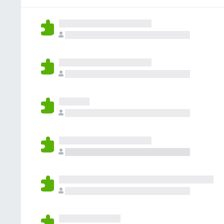
n
c
g
e
r
e
h
e
n
t
B
k
n
v
u
e
e
n
o
n
w
i
o
r
g
e
n
c
e
r
e
h
n
t
B
k
v
u
e
e
o
n
w
i
r
g
e
n
e
r
e
n
t
B
v
u
e
o
n
w
r
g
e
e
r
n
t
v
u
o
n
r
g