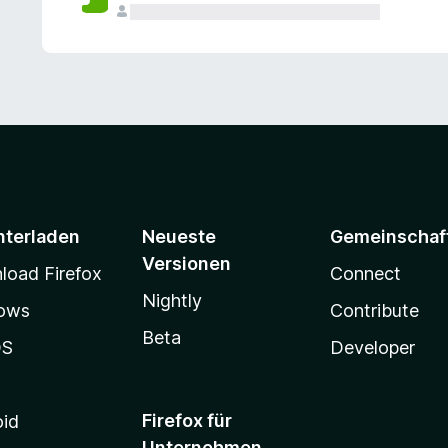
e
n
v
o
r
nterladen
Neueste
Gemeinschaf
Versionen
oad Firefox
Connect
Nightly
ows
Contribute
Beta
OS
Developer
Firefox für
oid
Unternehmen