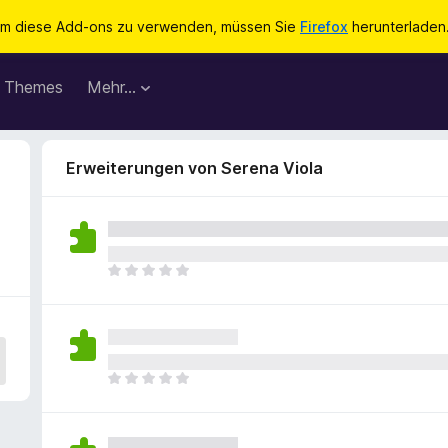
m diese Add-ons zu verwenden, müssen Sie
Firefox
herunterladen
Themes
Mehr…
Erweiterungen von Serena Viola
E
s
l
i
e
g
E
e
s
n
l
n
i