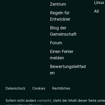
Linux
-
Zentrum
S
All
Regeln für
t
Entwickler
a
Blog der
r
Gemeinschaft
t
s
Forum
e
Einen Fehler
i
melden
t
Bewertungsleitfad
e
en
g
e
h
Datenschutz
Cookies
Rechtliches
e
n
Sofern nicht anders
vermerkt
, steht der Inhalt dieser Seite unt