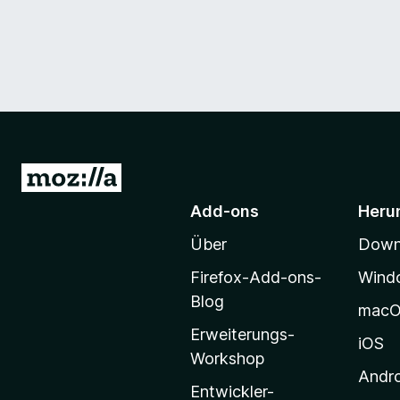
Z
u
Add-ons
Heru
r
Über
Downl
M
o
Firefox-Add-ons-
Wind
z
Blog
mac
i
Erweiterungs-
l
iOS
Workshop
l
Andr
a
Entwickler-