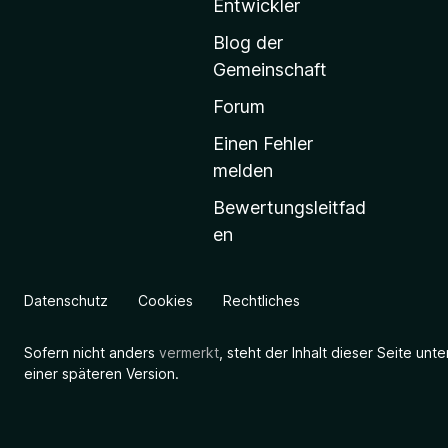
Entwickler
a
Blog der
r
Gemeinschaft
t
s
Forum
e
Einen Fehler
i
melden
t
Bewertungsleitfad
e
en
g
e
h
Datenschutz
Cookies
Rechtliches
e
n
Sofern nicht anders
vermerkt
, steht der Inhalt dieser Seite unt
einer späteren Version.