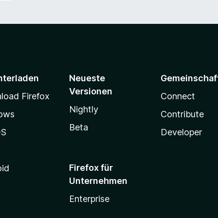
nterladen
Neueste
Gemeinschaf
Versionen
oad Firefox
Connect
Nightly
ows
Contribute
Beta
OS
Developer
Firefox für
oid
Unternehmen
Enterprise