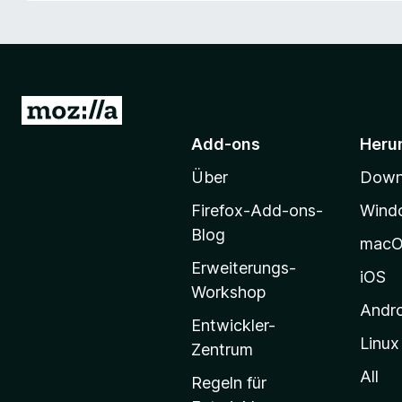
f
o
x
-
B
Z
r
u
Add-ons
Heru
o
r
w
Über
Downl
M
s
o
e
Firefox-Add-ons-
Wind
z
r
Blog
mac
i
Erweiterungs-
l
iOS
Workshop
l
Andr
a
Entwickler-
Linux
-
Zentrum
S
All
Regeln für
t