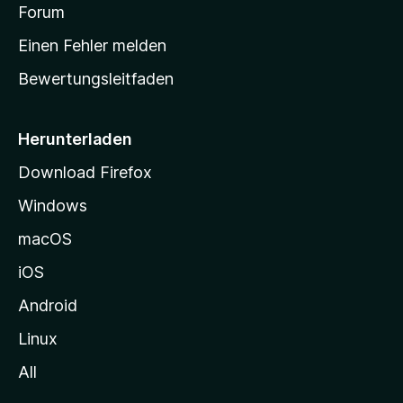
v
a
Forum
u
o
n
r
r
Einen Fehler melden
g
t
e
Bewertungsleitfaden
s
n
v
e
o
i
Herunterladen
r
t
Download Firefox
e
Windows
g
e
macOS
h
iOS
e
n
Android
Linux
All