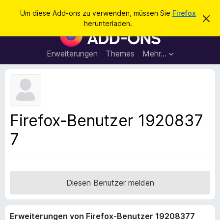
S
Anmelden
Um diese Add-ons zu verwenden, müssen Sie
Firefox
D
u
herunterladen.
i
A
c
e
d
s
h
e
d
Erweiterungen
Themes
Mehr…
e
n
-
H
n
i
o
n
n
w
e
s
i
f
s
Firefox-Benutzer 1920837
v
ü
e
7
r
r
w
d
e
e
r
f
n
e
F
Diesen Benutzer melden
n
i
r
Erweiterungen von Firefox-Benutzer 19208377
e