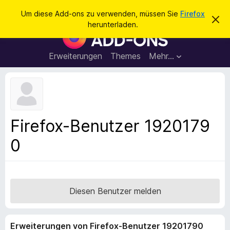
S
Anmelden
Um diese Add-ons zu verwenden, müssen Sie
Firefox
D
u
herunterladen.
i
A
c
e
d
s
h
e
d
Erweiterungen
Themes
Mehr…
e
n
-
H
n
i
o
n
n
w
e
s
i
f
s
Firefox-Benutzer 1920179
v
ü
e
0
r
r
w
d
e
e
r
f
n
e
F
Diesen Benutzer melden
n
i
r
Erweiterungen von Firefox-Benutzer 19201790
e