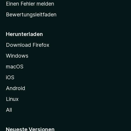
r
r
Einen Fehler melden
g
t
e
Bewertungsleitfaden
s
n
v
e
o
i
Herunterladen
r
t
Download Firefox
e
Windows
g
e
macOS
h
iOS
e
n
Android
Linux
All
Neueste Versionen