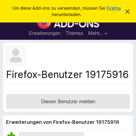
S
Anmelden
Um diese Add-ons zu verwenden, müssen Sie
Firefox
D
u
herunterladen.
i
A
c
e
d
s
h
e
d
Erweiterungen
Themes
Mehr…
e
n
-
H
n
i
o
n
n
w
e
s
i
f
s
Firefox-Benutzer 19175916
v
ü
e
r
r
w
d
e
e
r
Diesen Benutzer melden
f
n
e
F
n
i
Erweiterungen von Firefox-Benutzer 19175916
r
e