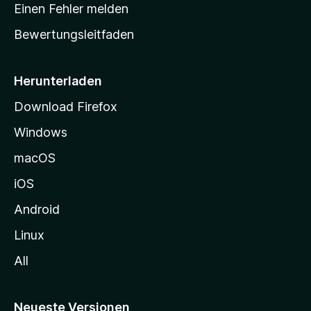
r
r
Einen Fehler melden
g
t
e
Bewertungsleitfaden
s
n
v
e
o
i
Herunterladen
r
t
Download Firefox
e
Windows
g
e
macOS
h
iOS
e
n
Android
Linux
All
Neueste Versionen