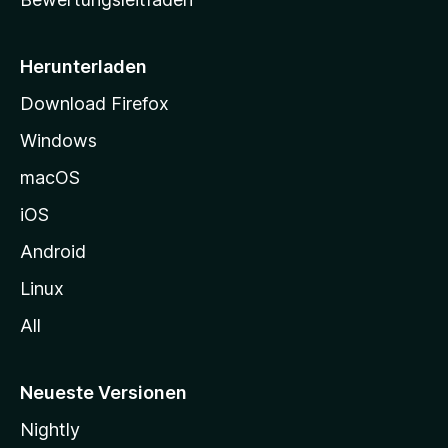
s
e
i
Herunterladen
t
Download Firefox
e
Windows
g
e
macOS
h
iOS
e
n
Android
Linux
All
Neueste Versionen
Nightly