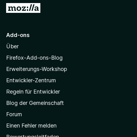
f
Z
o
u
x
r
-
M
Add-ons
B
o
r
Über
z
o
i
w
Firefox-Add-ons-Blog
s
l
Erweiterungs-Workshop
e
l
r
Entwickler-Zentrum
a
-
Regeln für Entwickler
S
Blog der Gemeinschaft
t
a
Forum
r
Einen Fehler melden
t
Bewertungsleitfaden