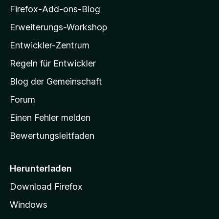
i
i
Firefox-Add-ons-Blog
n
l
Erweiterungs-Workshop
e
l
B
Entwickler-Zentrum
a
e
w
-
Regeln für Entwickler
e
S
r
Blog der Gemeinschaft
t
t
a
Forum
u
n
r
Einen Fehler melden
g
t
e
Bewertungsleitfaden
s
n
v
e
o
i
Herunterladen
r
t
Download Firefox
e
Windows
g
e