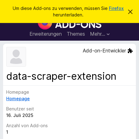
S
Anmelden
Um diese Add-ons zu verwenden, müssen Sie
Firefox
D
u
herunterladen.
i
A
c
e
d
s
h
e
d
Erweiterungen
Themes
Mehr…
e
n
-
H
n
i
o
Add-on-Entwickler
n
n
w
e
s
i
f
s
data-scraper-extension
v
ü
e
r
r
w
Homepage
d
e
Homepage
e
r
f
n
Benutzer seit
e
F
16. Juli 2025
n
i
Anzahl von Add-ons
r
1
e