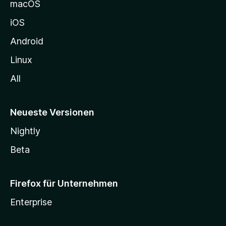
macOS
h
iOS
e
n
Android
Linux
All
Neueste Versionen
Nightly
Beta
Firefox für Unternehmen
Enterprise