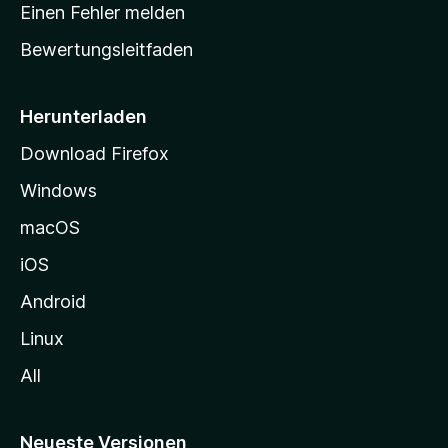
r
r
Einen Fehler melden
g
t
e
Bewertungsleitfaden
s
n
v
e
o
i
Herunterladen
r
t
Download Firefox
e
Windows
g
e
macOS
h
iOS
e
n
Android
Linux
All
Neueste Versionen