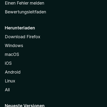
r
r
Einen Fehler melden
g
t
e
Bewertungsleitfaden
s
n
v
e
o
i
Herunterladen
r
t
Download Firefox
e
Windows
g
e
macOS
h
iOS
e
n
Android
Linux
All
Neueste Versionen