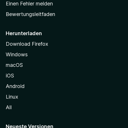
r
r
Einen Fehler melden
g
t
e
Bewertungsleitfaden
s
n
v
e
o
i
Herunterladen
r
t
Download Firefox
e
Windows
g
e
macOS
h
iOS
e
n
Android
Linux
All
Neueste Versionen