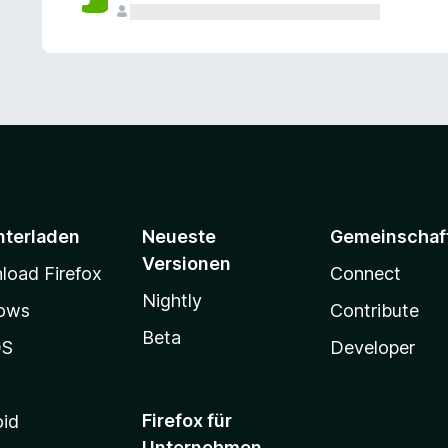
e
n
v
o
r
nterladen
Neueste
Gemeinschaf
Versionen
oad Firefox
Connect
Nightly
ows
Contribute
Beta
OS
Developer
Firefox für
oid
Unternehmen