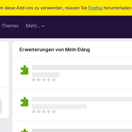
m diese Add-ons zu verwenden, müssen Sie
Firefox
herunterladen
Themes
Mehr…
Erweiterungen von Minh Đăng
E
s
l
i
e
g
E
e
s
n
l
n
i