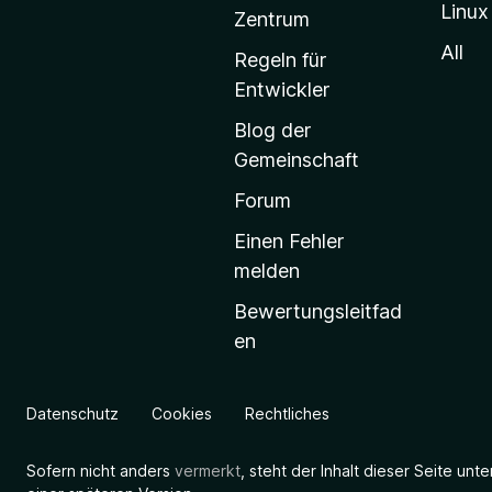
Linux
-
Zentrum
S
All
Regeln für
t
Entwickler
a
Blog der
r
Gemeinschaft
t
s
Forum
e
Einen Fehler
i
melden
t
Bewertungsleitfad
e
en
g
e
h
Datenschutz
Cookies
Rechtliches
e
n
Sofern nicht anders
vermerkt
, steht der Inhalt dieser Seite unt