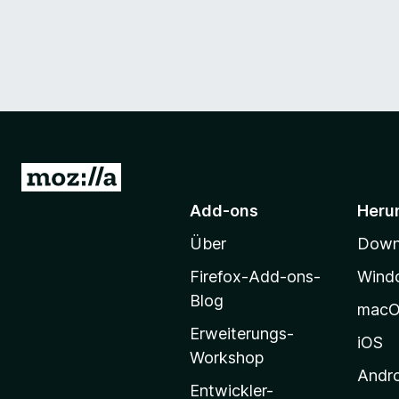
Z
u
Add-ons
Heru
r
Über
Downl
M
o
Firefox-Add-ons-
Wind
z
Blog
mac
i
Erweiterungs-
l
iOS
Workshop
l
Andr
a
Entwickler-