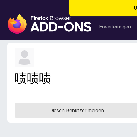
U
A
d
Erweiterungen
d
-
o
n
s
f
啧啧啧
ü
r
d
e
n
Diesen Benutzer melden
F
i
r
e