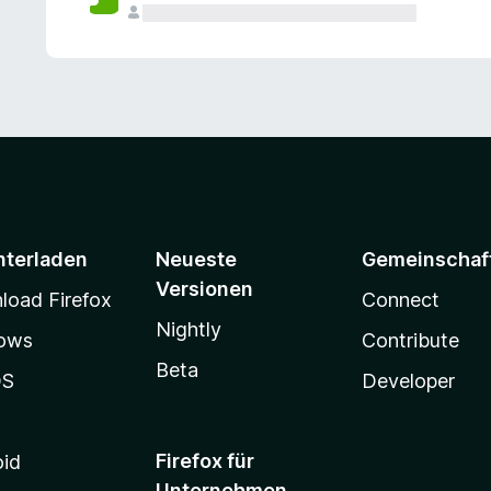
e
n
v
o
r
nterladen
Neueste
Gemeinschaf
Versionen
oad Firefox
Connect
Nightly
ows
Contribute
Beta
OS
Developer
Firefox für
oid
Unternehmen