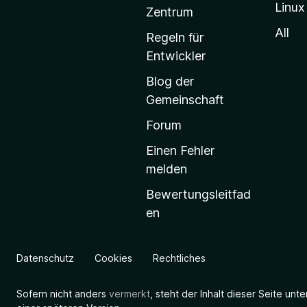
Linux
-
Zentrum
S
All
Regeln für
t
Entwickler
a
Blog der
r
Gemeinschaft
t
s
Forum
e
Einen Fehler
i
melden
t
Bewertungsleitfad
e
en
g
e
h
Datenschutz
Cookies
Rechtliches
e
n
Sofern nicht anders
vermerkt
, steht der Inhalt dieser Seite unt