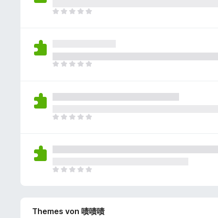
e
r
g
e
n
c
g
E
e
r
e
h
e
s
n
t
B
k
n
l
v
u
e
e
n
i
o
n
w
i
o
e
r
g
e
n
c
g
E
e
r
e
h
e
s
n
t
B
k
n
l
v
u
e
e
n
i
o
n
w
i
o
e
r
g
e
n
c
g
E
e
r
e
h
e
s
n
t
B
k
n
l
v
u
e
e
n
i
o
n
w
i
o
e
r
g
e
n
c
g
E
e
r
e
h
e
s
n
t
B
k
n
l
v
u
e
e
n
i
o
n
w
i
o
Themes von 啧啧啧
e
r
g
e