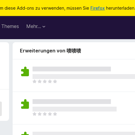
m diese Add-ons zu verwenden, müssen Sie
Firefox
herunterladen
Themes
Mehr…
Erweiterungen von 啧啧啧
E
s
l
i
e
g
E
e
s
n
l
n
i