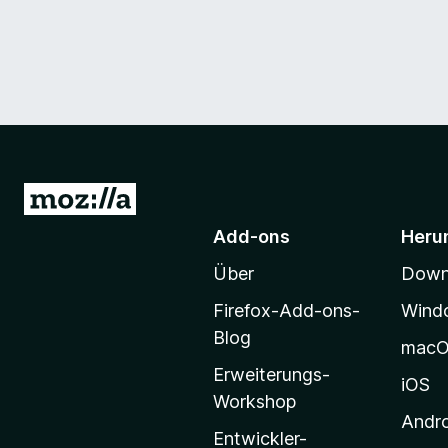
Z
u
Add-ons
Heru
r
Über
Downl
M
o
Firefox-Add-ons-
Wind
z
Blog
mac
i
Erweiterungs-
l
iOS
Workshop
l
Andr
a
Entwickler-