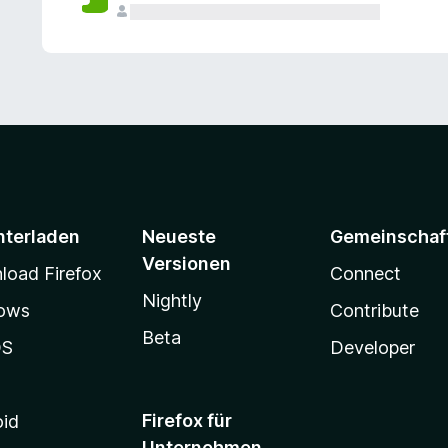
e
n
v
o
r
nterladen
Neueste
Gemeinschaf
Versionen
oad Firefox
Connect
Nightly
ows
Contribute
Beta
OS
Developer
Firefox für
oid
Unternehmen