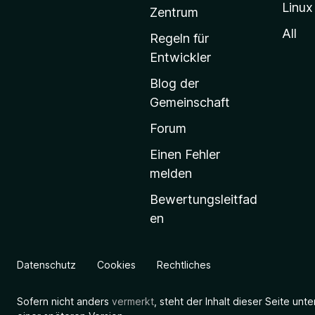
Linux
-
Zentrum
S
All
Regeln für
t
Entwickler
a
Blog der
r
Gemeinschaft
t
s
Forum
e
Einen Fehler
i
melden
t
Bewertungsleitfad
e
en
g
e
h
Datenschutz
Cookies
Rechtliches
e
n
Sofern nicht anders
vermerkt
, steht der Inhalt dieser Seite unt