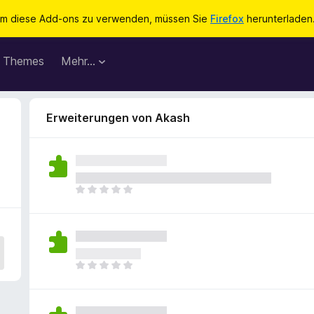
m diese Add-ons zu verwenden, müssen Sie
Firefox
herunterladen
Themes
Mehr…
Erweiterungen von Akash
E
s
l
i
e
g
E
e
s
n
l
n
i