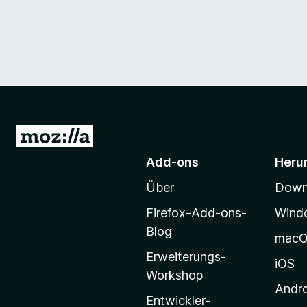
Z
u
Add-ons
Heru
r
Über
Downl
M
o
Firefox-Add-ons-
Wind
z
Blog
mac
i
Erweiterungs-
l
iOS
Workshop
l
Andr
a
Entwickler-