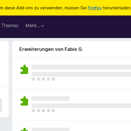
m diese Add-ons zu verwenden, müssen Sie
Firefox
herunterladen
Themes
Mehr…
Erweiterungen von Fabio G.
E
s
l
i
e
g
E
e
s
n
l
n
i