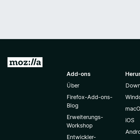
Z
u
Add-ons
Heru
r
Über
Downl
M
o
Firefox-Add-ons-
Wind
z
Blog
mac
i
Erweiterungs-
l
iOS
Workshop
l
Andr
a
Entwickler-