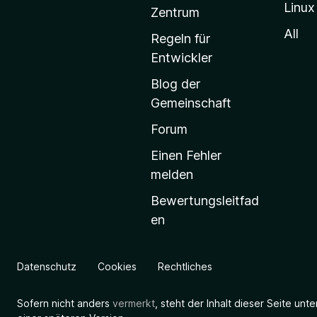
Linux
-
Zentrum
S
All
Regeln für
t
Entwickler
a
Blog der
r
Gemeinschaft
t
s
Forum
e
Einen Fehler
i
melden
t
Bewertungsleitfad
e
en
g
e
h
Datenschutz
Cookies
Rechtliches
e
n
Sofern nicht anders
vermerkt
, steht der Inhalt dieser Seite unt