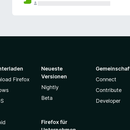
e
n
v
o
r
nterladen
Neueste
Gemeinschaf
Versionen
oad Firefox
Connect
Nightly
ows
Contribute
Beta
OS
Developer
Firefox für
oid
Unternehmen