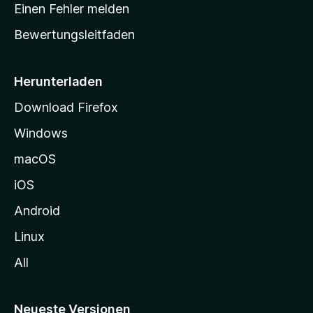
r
r
Einen Fehler melden
g
t
e
Bewertungsleitfaden
s
n
v
e
o
i
Herunterladen
r
t
Download Firefox
e
Windows
g
e
macOS
h
iOS
e
n
Android
Linux
All
Neueste Versionen